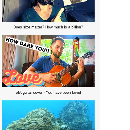
Does size matter? How much is a billion?
SIA guitar cover - You have been loved